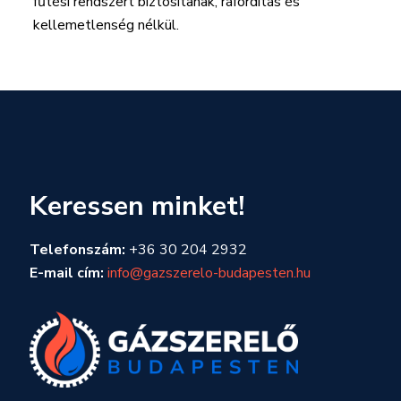
fűtési rendszert biztosítanak, ráfordítás és
kellemetlenség nélkül.
Keressen minket!
Telefonszám:
+36 30 204 2932
E-mail cím:
info@gazszerelo-budapesten.hu