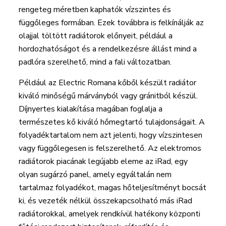
rengeteg méretben kaphatók vízszintes és
függőleges formában. Ezek továbbra is felkínálják az
olajjal töltött radiátorok előnyeit, például a
hordozhatóságot és a rendelkezésre állást mind a
padlóra szerelhető, mind a fali változatban.
Például az Electric Romana kőből készült radiátor
kiváló minőségű márványból vagy gránitból készül.
Díjnyertes kialakítása magában foglalja a
természetes kő kiváló hőmegtartó tulajdonságait. A
folyadéktartalom nem azt jelenti, hogy vízszintesen
vagy függőlegesen is felszerelhető. Az elektromos
radiátorok piacának legújabb eleme az iRad, egy
olyan sugárzó panel, amely egyáltalán nem
tartalmaz folyadékot, magas hőteljesítményt bocsát
ki, és vezeték nélkül összekapcsolható más iRad
radiátorokkal, amelyek rendkívül hatékony központi