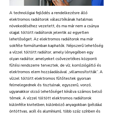
A technológiai fejlődés a rendelkezésre álló
elektromos radiátorok választékának hatalmas
növekedéséhez vezetett, és ma már nem a csúnya
olajjal töltött radiátorok jelentik az egyetlen
lehetőséget. Az elektromos radiátorok ma már
sokféle formátumban kaphatók. Népszerű lehetőség
a vízzel töltött radiátor, amely lényegében egy
olyan radiátor, amelyeket csővezetékes központi
fűtési rendszerre terveztek, de víz, korróziógátló és
elektromos elem hozzáadásával „villamosították”. A
vízzel töltött elektromos fűtőtestek gyorsan
felmelegednek és tisztulnak, egyszerű, vonzó,
ugyanakkor olcsó lehetőséget kínálva számos belső
térnek. A vízzel töltött elektromos radiátorok
különféle kivitelben, különböző anyagokban (például
öntöttvas, acél és alumínium), több száz színben és