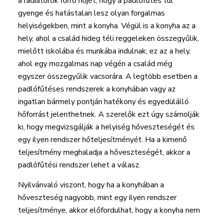
a radiátorok forró hőjét, hogy a padlófűtés túl
gyenge és hatástalan lesz olyan forgalmas
helyiségekben, mint a konyha. Végül is a konyha az a
hely, ahol a család hideg téli reggeleken összegyűlik,
mielőtt iskolába és munkába indulnak; ez az a hely,
ahol egy mozgalmas nap végén a család még
egyszer összegyűlik vacsorára. A legtöbb esetben a
padlófűtéses rendszerek a konyhában vagy az
ingatlan bármely pontján hatékony és egyedülálló
hőforrást jelenthetnek. A szerelők ezt úgy számolják
ki, hogy megvizsgálják a helyiség hőveszteségét és
egy ilyen rendszer hőteljesítményét. Ha a kimenő
teljesítmény meghaladja a hőveszteségét, akkor a
padlófűtési rendszer lehet a válasz.
Nyilvánvaló viszont, hogy ha a konyhában a
hőveszteség nagyobb, mint egy ilyen rendszer
teljesítménye, akkor előfordulhat, hogy a konyha nem