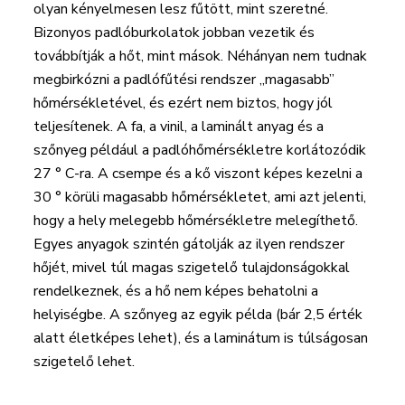
olyan kényelmesen lesz fűtött, mint szeretné.
Bizonyos padlóburkolatok jobban vezetik és
továbbítják a hőt, mint mások. Néhányan nem tudnak
megbirkózni a padlófűtési rendszer „magasabb”
hőmérsékletével, és ezért nem biztos, hogy jól
teljesítenek. A fa, a vinil, a laminált anyag és a
szőnyeg például a padlóhőmérsékletre korlátozódik
27 ° C-ra. A csempe és a kő viszont képes kezelni a
30 ° körüli magasabb hőmérsékletet, ami azt jelenti,
hogy a hely melegebb hőmérsékletre melegíthető.
Egyes anyagok szintén gátolják az ilyen rendszer
hőjét, mivel túl magas szigetelő tulajdonságokkal
rendelkeznek, és a hő nem képes behatolni a
helyiségbe. A szőnyeg az egyik példa (bár 2,5 érték
alatt életképes lehet), és a laminátum is túlságosan
szigetelő lehet.