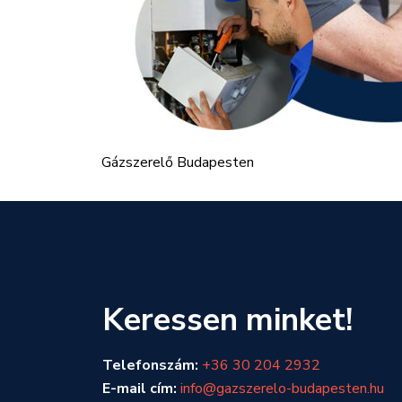
Gázszerelő Budapesten
Keressen minket!
Telefonszám:
+36 30 204 2932
E-mail cím:
info@gazszerelo-budapesten.hu