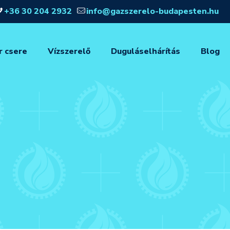
+36 30 204 2932
info@gazszerelo-budapesten.hu
r csere
Vízszerelő
Duguláselhárítás
Blog