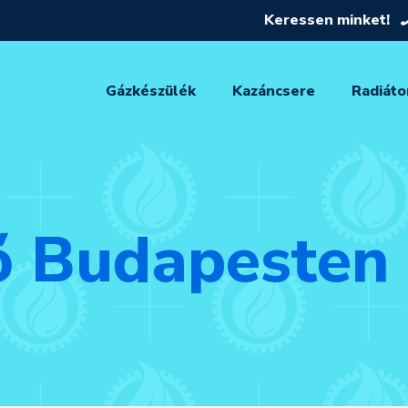
Keressen minket!
Gázkészülék
Kazáncsere
Radiáto
ő Budapesten