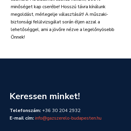
minőséget kap cserébe! Hosszú távra kínálunk
megoldást, mérlegelje választását! A műszaki-
biztonsági felülvizsgálat során éljen azzal a
lehetőséggel, ami a jövőre nézve a legelőnyösebb
Önnek!
Keressen minket!
Telefonszám:
+36 30 204 2932
E-mail cím:
info@gazszerelo-budapesten.hu