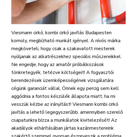
Viesmann cirkó, kombi cirkó javítás Budapesten
komoly, megbízható munkát igényel. A nívós márka
megköveteli, hogy csak a szakavatott mesterek
nyúljanak az alkatrészekhez speciális műszereikkel.
Ne engedje, hogy az amatőr próbálkozások
tönkretegyék, tetézve költségeit! A fogyasztói
berendezések üzemképességének vizsgálatára
cégünk garanciát vállal, Önnek egy percig sem kell
aggódnia a fontos készülék állapota miatt, ha mi
vesszük kézbe az irányítást! Viesmann kombi cirkó
javítás a lehető legegyszerűbb, amennyiben szerelő
csapatunkra bízza a munkálatok kivitelezését! Az
akadályok elhárításában jártas kazánmestereink
szakértő szemmel gyorsan észreveszik a probléma