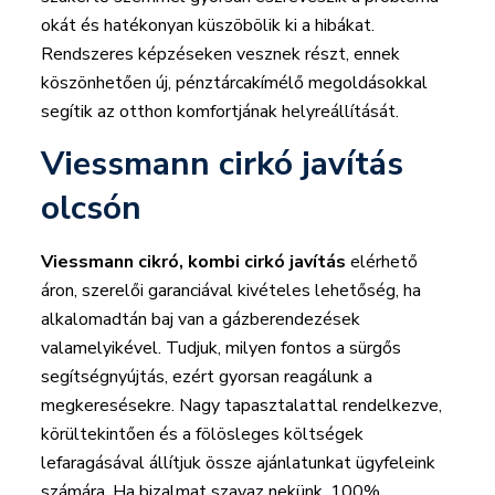
okát és hatékonyan küszöbölik ki a hibákat.
Rendszeres képzéseken vesznek részt, ennek
köszönhetően új, pénztárcakímélő megoldásokkal
segítik az otthon komfortjának helyreállítását.
Viessmann cirkó javítás
olcsón
Viessmann cikró, kombi cirkó javítás
elérhető
áron, szerelői garanciával kivételes lehetőség, ha
alkalomadtán baj van a gázberendezések
valamelyikével. Tudjuk, milyen fontos a sürgős
segítségnyújtás, ezért gyorsan reagálunk a
megkeresésekre. Nagy tapasztalattal rendelkezve,
körültekintően és a fölösleges költségek
lefaragásával állítjuk össze ajánlatunkat ügyfeleink
számára. Ha bizalmat szavaz nekünk, 100%