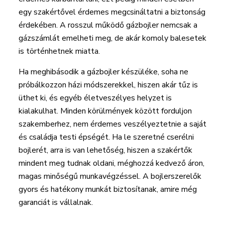
egy szakértővel érdemes megcsináltatni a biztonság
érdekében. A rosszul működő gázbojler nemcsak a
gázszámlát emelheti meg, de akár komoly balesetek
is történhetnek miatta.
Ha meghibásodik a gázbojler készüléke, soha ne
próbálkozzon házi módszerekkel, hiszen akár tűz is
üthet ki, és egyéb életveszélyes helyzet is
kialakulhat. Minden körülmények között forduljon
szakemberhez, nem érdemes veszélyeztetnie a saját
és családja testi épségét. Ha le szeretné cserélni
bojlerét, arra is van lehetőség, hiszen a szakértők
mindent meg tudnak oldani, méghozzá kedvező áron,
magas minőségű munkavégzéssel. A bojlerszerelők
gyors és hatékony munkát biztosítanak, amire még
garanciát is vállalnak.