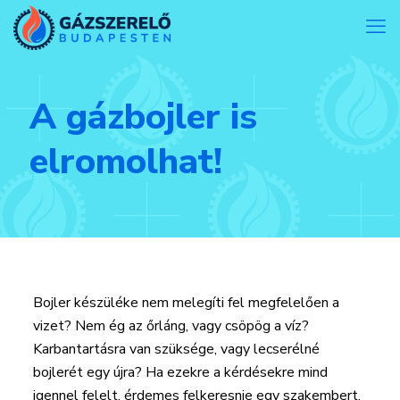
A gázbojler is
elromolhat!
Bojler készüléke nem melegíti fel megfelelően a
vizet? Nem ég az őrláng, vagy csöpög a víz?
Karbantartásra van szüksége, vagy lecserélné
bojlerét egy újra? Ha ezekre a kérdésekre mind
igennel felelt, érdemes felkeresnie egy szakembert,