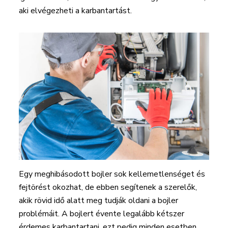
aki elvégezheti a karbantartást.
Egy meghibásodott bojler sok kellemetlenséget és
fejtörést okozhat, de ebben segítenek a szerelők,
akik rövid idő alatt meg tudják oldani a bojler
problémáit. A bojlert évente legalább kétszer
érdemes karbantartani, ezt pedig minden esetben