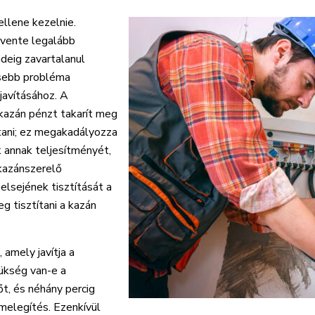
ellene kezelnie.
évente legalább
ideig zavartalanul
isebb probléma
javításához. A
zán pénzt takarít meg
tani; ez megakadályozza
 annak teljesítményét,
kazánszerelő
elsejének tisztítását a
g tisztítani a kazán
 amely javítja a
ükség van-e a
őt, és néhány percig
emelegítés. Ezenkívül