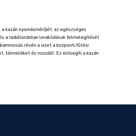
fel a kazán nyomásmérőjét; az egészséges
 és a radiátorokban lerakódások felmelegítését
 árammosás révén a vizet a központi fűtési
t, törmeléket és rozsdát. Ez elősegíti a kazán