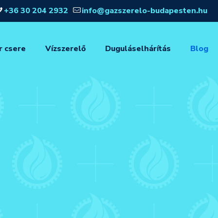
+36 30 204 2932
info@gazszerelo-budapesten.hu
r csere
Vízszerelő
Duguláselhárítás
Blog