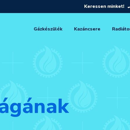
Keressen minket!
Gázkészülék
Kazáncsere
Radiáto
ságának