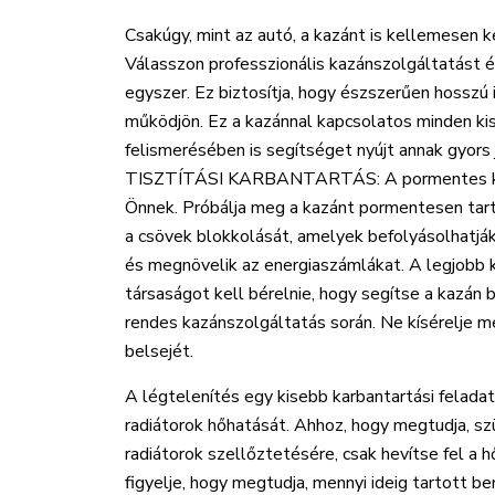
Csakúgy, mint az autó, a kazánt is kellemesen k
Válasszon professzionális kazánszolgáltatást 
egyszer. Ez biztosítja, hogy észszerűen hosszú 
működjön. Ez a kazánnal kapcsolatos minden k
felismerésében is segítséget nyújt annak gyors 
TISZTÍTÁSI KARBANTARTÁS: A pormentes ka
Önnek. Próbálja meg a kazánt pormentesen tar
a csövek blokkolását, amelyek befolyásolhatják
és megnövelik az energiaszámlákat. A legjobb 
társaságot kell bérelnie, hogy segítse a kazán b
rendes kazánszolgáltatás során. Ne kísérelje me
belsejét.
A légtelenítés egy kisebb karbantartási feladat,
radiátorok hőhatását. Ahhoz, hogy megtudja, sz
radiátorok szellőztetésére, csak hevítse fel a h
figyelje, hogy megtudja, mennyi ideig tartott b