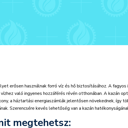
et erősen használnak forró víz és hő biztosításához. A fagyos 
 vízhez való ingyenes hozzáférés révén otthonában. A kazán opt
y, a háztartási energiaszámlák jelentősen növekednek, így több
nak. Szerencsére kevés lehetőség van a kazán hatékonyságának
mit megtehetsz: