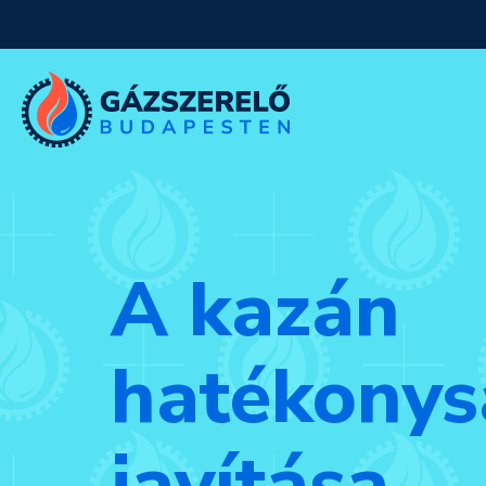
A kazán
hatékony
javítása