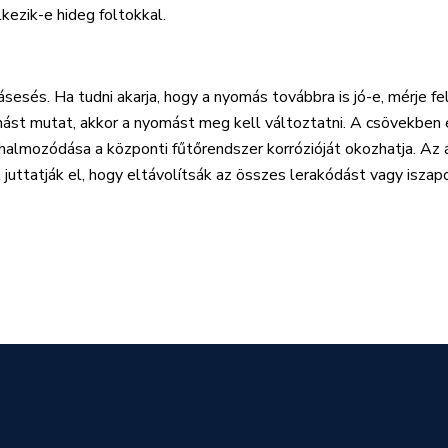
kezik-e hideg foltokkal.
esés. Ha tudni akarja, hogy a nyomás továbbra is jó-e, mérje 
mást mutat, akkor a nyomást meg kell változtatni. A csövekben
elhalmozódása a központi fűtőrendszer korrózióját okozhatja. Az
uttatják el, hogy eltávolítsák az összes lerakódást vagy iszapo