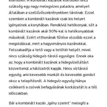
esetében. A kombinált kazánok esetében nincs
szükség egy nagy melegvizes palackra, amelyet
általában a szellőzőszekrényekben tárolnak. Ezzel
szemben a kombinált kazánok csak kis helyet
igényelnek a konyhában. Rendkívül hatékonyak, sőt a
kombinált kazánok akár 90%-kal is hatékonyabbak
másoknál. Ezért otthonának fűtése olcsóbb ezzel a
megoldással, mint a hagyományos kazánokkal.
Felszabadítja a tető vagy a tetőtér helyét, mivel
nincs szükség hidegvíz-tároló egységre. Ennek oka
az, hogy a kombinált kazánok a hidegvízellátást
közvetlenül a hálózatról kapják. Nincs víztároló
egység, ami kevesebb munkát és kevesebb gondot
okoz a telepítésnél. A hidegvíz-egység hiánya
csökkenti a csövek befagyásának kockázatát is a téli
időszakban.
Bár a kombinált kazán „igény szerint” melegíti a