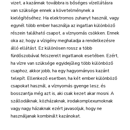
vizet, a kazánnak továbbra is bőséges vízellátásra
van szüksége ennek a követelménynek a
kielégítéséhez. Ha elektromos zuhanyt használ, vagy
egynél több ember használja az ingatlan különböző
részein található csapot, a víznyomás csökken. Ennek
oka az, hogy a vízigény meghaladja a rendelkezésre
álló ellátást. Ez különösen rossz a több
fürdőszobával felszerelt ingatlanok esetében. Ezért,
ha vízre van szüksége egyidejűleg több különböző
csaphoz, akkor jobb, ha egy hagyományos kazánt
telepít. Ellenkező esetben, ha két ember különböző
csapokat használ, a víznyomás gyenge lesz, és
bosszantja még azt is, aki csak kezet akar mosni. A
szállodáknak, közházaknak, irodakomplexumoknak
vagy nagy házaknak ezért javasoljuk, hogy ne
használjanak kombinált kazánokat.