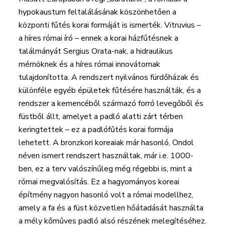
hypokaustum feltalálásának köszönhetően a
központi fűtés korai formáját is ismerték. Vitruvius –
a híres római író – ennek a korai házfűtésnek a
találmányát Sergius Orata-nak, a hidraulikus
mérnöknek és a híres római innovátornak
tulajdonította. A rendszert nyilvános fürdőházak és
különféle egyéb épületek fűtésére használták, és a
rendszer a kemencéből származó forró levegőből és
füstből állt, amelyet a padló alatti zárt térben
keringtettek – ez a padlófűtés korai formája
lehetett. A bronzkori koreaiak már hasonló, Ondol
néven ismert rendszert használtak, már i.e. 1000-
ben, ez a terv valószínűleg még régebbi is, mint a
római megvalósítás. Ez a hagyományos koreai
építmény nagyon hasonló volt a római modellhez,
amely a fa és a füst közvetlen hőátadását használta
a mély kőműves padló alsó részének melegítéséhez.