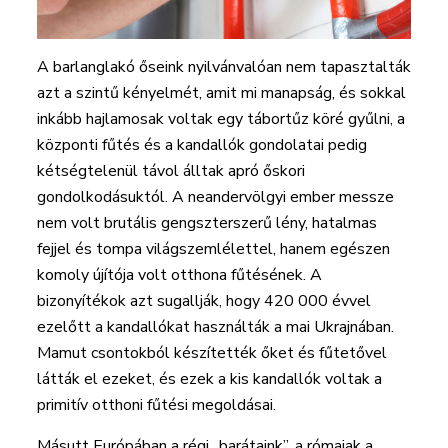
A barlanglakó őseink nyilvánvalóan nem tapasztalták
azt a szintű kényelmét, amit mi manapság, és sokkal
inkább hajlamosak voltak egy tábortűz köré gyűlni, a
központi fűtés és a kandallók gondolatai pedig
kétségtelenül távol álltak apró őskori
gondolkodásuktól. A neandervölgyi ember messze
nem volt brutális gengszterszerű lény, hatalmas
fejjel és tompa világszemlélettel, hanem egészen
komoly újítója volt otthona fűtésének. A
bizonyítékok azt sugallják, hogy 420 000 évvel
ezelőtt a kandallókat használták a mai Ukrajnában.
Mamut csontokból készítették őket és fűtetővel
látták el ezeket, és ezek a kis kandallók voltak a
primitív otthoni fűtési megoldásai.
Másutt Európában a régi „barátaink”, a rómaiak a