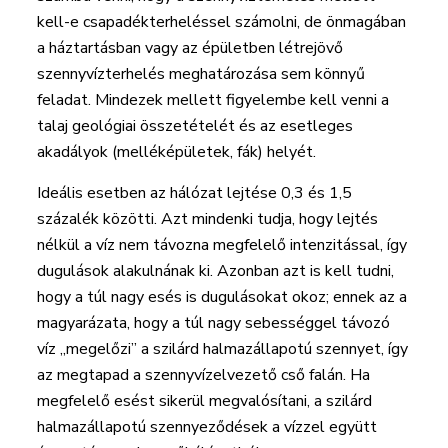
kell-e csapadékterheléssel számolni, de önmagában
a háztartásban vagy az épületben létrejövő
szennyvízterhelés meghatározása sem könnyű
feladat. Mindezek mellett figyelembe kell venni a
talaj geológiai összetételét és az esetleges
akadályok (melléképületek, fák) helyét.
Ideális esetben az hálózat lejtése 0,3 és 1,5
százalék közötti. Azt mindenki tudja, hogy lejtés
nélkül a víz nem távozna megfelelő intenzitással, így
dugulások alakulnának ki. Azonban azt is kell tudni,
hogy a túl nagy esés is dugulásokat okoz; ennek az a
magyarázata, hogy a túl nagy sebességgel távozó
víz „megelőzi” a szilárd halmazállapotú szennyet, így
az megtapad a szennyvízelvezető cső falán. Ha
megfelelő esést sikerül megvalósítani, a szilárd
halmazállapotú szennyeződések a vízzel együtt