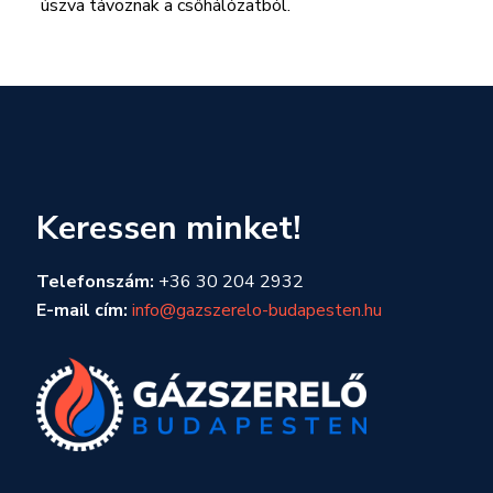
úszva távoznak a csőhálózatból.
Keressen minket!
Telefonszám:
+36 30 204 2932
E-mail cím:
info@gazszerelo-budapesten.hu