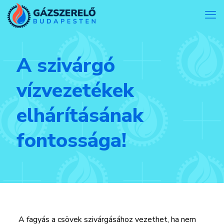
A szivárgó
vízvezetékek
elhárításának
fontossága!
A fagyás a csövek szivárgásához vezethet, ha nem