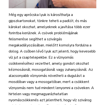
Még egy aprócska lyuk is károsíthatja a
gipszkartonokat, tönkre teheti a padlót, és más
károkat okozhat, amelyeknek a javítása több ezer
forintba kerülnek. A csövek problémájának
felismerése segíthet a szivárgás
megakadályozásában, mielőtt komolyra fordulna a
dolog. A csőben lévő lyuk azt jelenti, hogy kevesebb
víz jut a csaptelepekbe. Ez a víznyomás
csökkenéséhez vezethet, amely gondot okozhat
kézmosásnál, mosogatásnál vagy zuhanyzásnál. Az
alacsonyabb víznyomás növelheti a dugulást a
mosdóban vagy a mosogatóban, mert a csökkent
víznyomás nem tud mindent lenyomni a csöveken. A
hirtelen vagy megmagyarázhatatlan
nyomáscsökkenés azt jelentheti, hogy víz szivárog