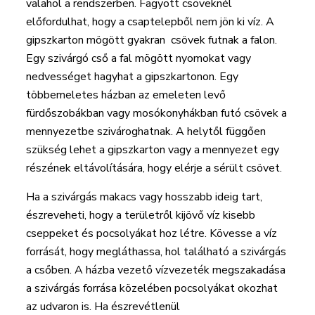
valahol a rendszerben. Fagyott csöveknél
előfordulhat, hogy a csaptelepből nem jön ki víz. A
gipszkarton mögött gyakran csövek futnak a falon.
Egy szivárgó cső a fal mögött nyomokat vagy
nedvességet hagyhat a gipszkartonon. Egy
többemeletes házban az emeleten levő
fürdőszobákban vagy mosókonyhákban futó csövek a
mennyezetbe szivároghatnak. A helytől függően
szükség lehet a gipszkarton vagy a mennyezet egy
részének eltávolítására, hogy elérje a sérült csövet.
Ha a szivárgás makacs vagy hosszabb ideig tart,
észreveheti, hogy a területről kijövő víz kisebb
cseppeket és pocsolyákat hoz létre. Kövesse a víz
forrását, hogy megláthassa, hol található a szivárgás
a csőben. A házba vezető vízvezeték megszakadása
a szivárgás forrása közelében pocsolyákat okozhat
az udvaron is. Ha észrevétlenül