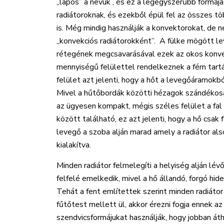
„lapos” a nevük , és ez a legegyszerűbb formáj
radiátoroknak, és ezekből épül fel az összes töb
is. Még mindig használják a konvektorokat, de 
„konvekciós radiátorokként”. A fülke mögött 
rétegének megcsavarásával ezek az okos konve
mennyiségű felülettel rendelkeznek a fém tart
felület azt jelenti, hogy a hőt a levegőáramokbó
Mivel a hűtőbordák közötti hézagok szándékos
az ügyesen kompakt, mégis széles felület a fal 
között található, ez azt jelenti, hogy a hő csak 
levegő a szoba alján marad amely a radiátor al
kialakítva.
Minden radiátor felmelegíti a helyiség alján lé
felfelé emelkedik, mivel a hő állandó, forgó hi
Tehát a fent említettek szerint minden radiátor
fűtőtest mellett ül, akkor érezni fogja ennek 
szendvicsformájukat használják, hogy jobban át