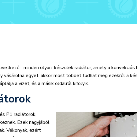
övetkező: „minden olyan készülék radiátor, amely a konvekciós
ogy vásárolna egyet, akkor most többet tudhat meg ezekről a ké
lálja a vizet, és a másik oldalról kifolyik.
iátorok
és P1 radiátorok,
lkeznek. Ezek nagyjából
ak. Vékonyak, ezért