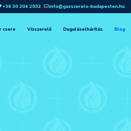
+36 30 204 2932
info@gazszerelo-budapesten.hu
r csere
Vízszerelő
Duguláselhárítás
Blog