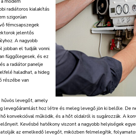
a a modern
bi radiátoros kialakítás
nem szigorúan
levő fémcsapszegek
ktorok jelentős
ályhoz. A nagyobb
l jobban el tudják vonni.
an függőlegesek, és ez
és a radiátor panelje
felfelé haladhat, a hideg
só részébe van
vő hűvös levegőt, amely
deg levegőáramlást hoz létre és meleg levegő jön ki belőle. De n
 hő konvekcióval működik, és a hőt oldalról is sugározzák. A kon
az előnyeit. Kevésbé hatékony viszont a nagyobb helyiségek egye
hatolják az emelkedő levegőt, miközben felmelegítik, folyamato