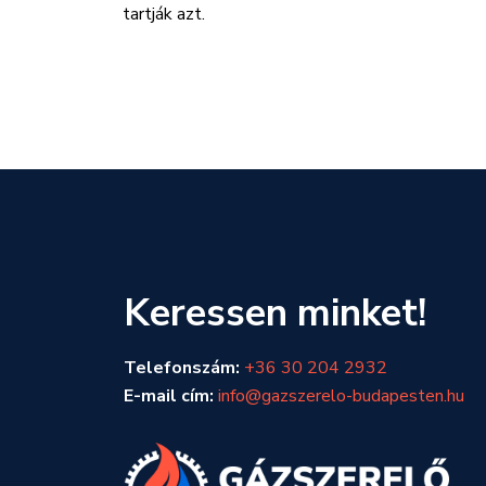
tartják azt.
Keressen minket!
Telefonszám:
+36 30 204 2932
E-mail cím:
info@gazszerelo-budapesten.hu