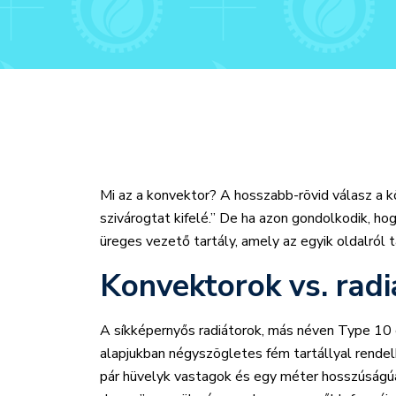
Mi az a konvektor? A hosszabb-rövid válasz a k
szivárogtat kifelé.” De ha azon gondolkodik, h
üreges vezető tartály, amely az egyik oldalról táp
Konvektorok vs. rad
A síkképernyős radiátorok, más néven Type 10 
alapjukban négyszögletes fém tartállyal rende
pár hüvelyk vastagok és egy méter hosszúságú