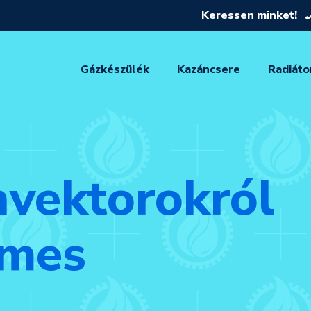
Keressen minket!
Gázkészülék
Kazáncsere
Radiáto
nvektorokról
emes