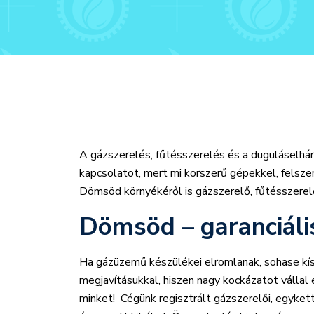
A gázszerelés, fűtésszerelés és a duguláselhár
kapcsolatot, mert mi korszerű gépekkel, felsz
Dömsöd környékéről is gázszerelő, fűtésszerel
Dömsöd – garanciál
Ha gázüzemű készülékei elromlanak, sohase kí
megjavításukkal, hiszen nagy kockázatot vállal e
minket! Cégünk regisztrált gázszerelői, egykett