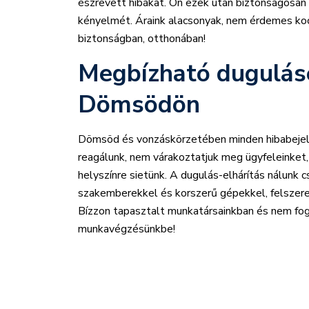
észrevett hibákat. Ön ezek után biztonságosan
kényelmét. Áraink alacsonyak, nem érdemes koc
biztonságban, otthonában!
Megbízható dugulás
Dömsödön
Dömsöd és vonzáskörzetében minden hibabejel
reagálunk, nem várakoztatjuk meg ügyfeleinket,
helyszínre sietünk. A dugulás-elhárítás nálunk c
szakemberekkel és korszerű gépekkel, felszere
Bízzon tapasztalt munkatársainkban és nem fog 
munkavégzésünkbe!