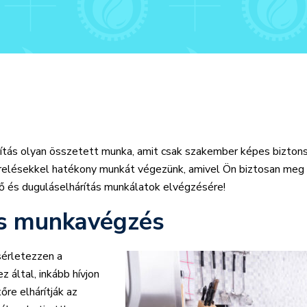
ítás olyan összetett munka, amit csak szakember képes biztonsá
erelésekkel hatékony munkát végezünk, amivel Ön biztosan meg l
ő és duguláselhárítás munkálatok elvégzésére!
is munkavégzés
sérletezzen a
z által, inkább hívjon
őre elhárítják az