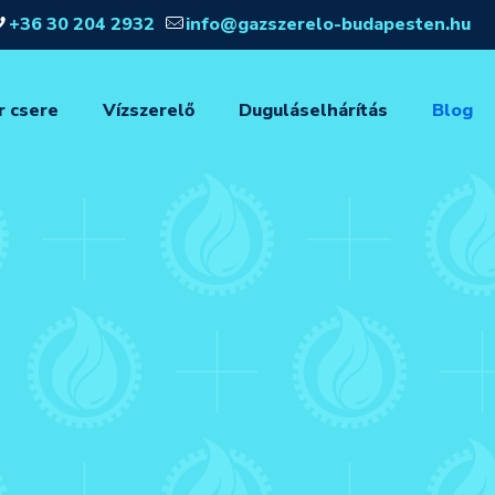
+36 30 204 2932
info@gazszerelo-budapesten.hu
r csere
Vízszerelő
Duguláselhárítás
Blog