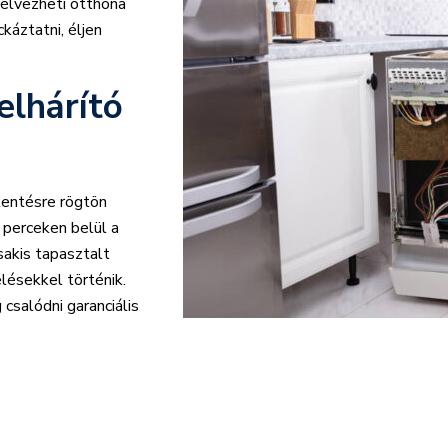
 élvezheti otthona
káztatni, éljen
elhárító
entésre rögtön
 perceken belül a
sakis tapasztalt
lésekkel történik.
csalódni garanciális