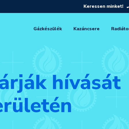
Keressen minket!
Gázkészülék
Kazáncsere
Radiáto
árják hívását
rületén