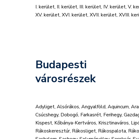
I. kerület, II. kerület, III. kerület, IV. kerület, V. 
XV. kerület, XVI. kerület, XVII. kerület, XVIII. ker
Budapesti
városrészek
Adyliget, Alsórákos, Angyalföld, Aquincum, Ar
Csúcshegy, Dobogó, Farkasrét, Ferihegy, Gazda
Kispest, Kőbánya-Kertváros, Krisztinaváros, L
Rákoskeresztúr, Rákosliget, Rákospalota, Rák
Sashalom, Sashegy, Solymárvölgy, Soroksár, Sv