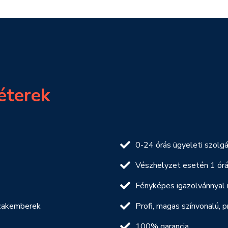
éterek
0-24 órás ügyeleti szolgá
Vészhelyzet esetén 1 órán
Fényképes igazolvánnyal
 szakemberek
Profi, magas színvonalú,
100% garancia