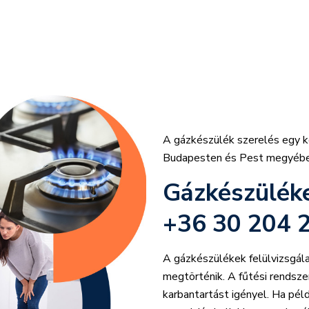
A gázkészülék szerelés egy ko
Budapesten és Pest megyébe
Gázkészüléke
+36 30 204 
A gázkészülékek felülvizsgál
megtörténik. A fűtési rendsze
karbantartást igényel. Ha pél