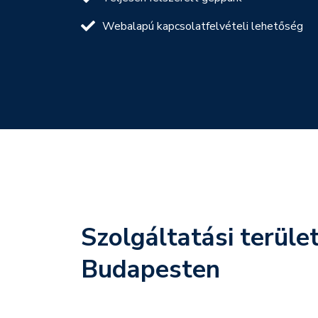
Webalapú kapcsolatfelvételi lehetőség
Szolgáltatási terüle
Budapesten