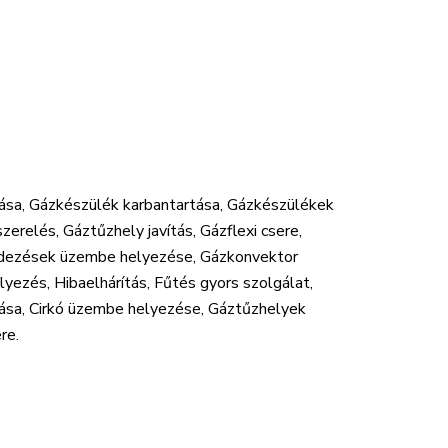
ása, Gázkészülék karbantartása, Gázkészülékek
zerelés, Gáztűzhely javítás, Gázflexi csere,
endezések üzembe helyezése, Gázkonvektor
yezés, Hibaelhárítás, Fűtés gyors szolgálat,
rtása, Cirkó üzembe helyezése, Gáztűzhelyek
re.