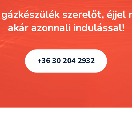
 gázkészülék szerelőt, éjjel 
akár azonnali indulással!
+36 30 204 2932