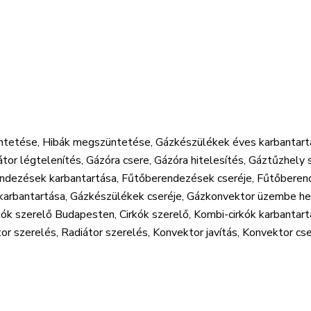
ntetése, Hibák megszüntetése, Gázkészülékek éves karbantart
tor légtelenítés, Gázóra csere, Gázóra hitelesítés, Gáztűzhely s
rendezések karbantartása, Fűtőberendezések cseréje, Fűtőber
karbantartása, Gázkészülékek cseréje, Gázkonvektor üzembe hel
irkók szerelő Budapesten, Cirkók szerelő, Kombi-cirkók karbanta
r szerelés, Radiátor szerelés, Konvektor javítás, Konvektor cse