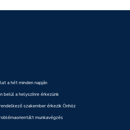
lat a hét minden napján
 belül a helyszínre érkezünk
 rendelkező szakember érkezik Önhöz
 problémaorientált munkavégzés