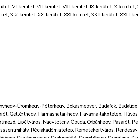
kerület, VI. kerület, VII. kerület, VIII. kerület, IX. kerület, X. kerület,
ület, XIX. kerület, XX. kerület, XXI. kerület, XXII. kerület, XXIII. ke
anyhegy-Ürömhegy-Péterhegy, Békásmegyer, Budafok, Budaliget, 
grét, Gellérthegy, Hármashatár-hegy, Havanna-lakótelep, Hűvös
ipótmező, Lipótváros, Nagytétény, Óbuda, Orbánhegy, Pasarét, P
osszentmihály, Régiakadémiatelep, Remetekertváros, Rendessy
ábhegy, Széchenyihegy, Székesdűlő, Szemlőhegy, Szépilona, Sz