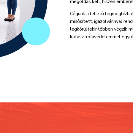
megoldás kell, hiszen emberél
Cégünk a lehető legmegbízhat
minősített, igazolvánnyal ren
legkörültekintőbben végzik m
katasztrófavédelemmel együ