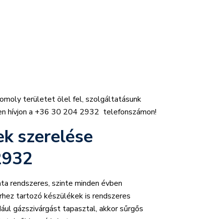
moly területet ölel fel, szolgáltatásunk
n hívjon a +36 30 204 2932 telefonszámon!
k szerelése
2932
ata rendszeres, szinte minden évben
rhez tartozó készülékek is rendszeres
dául gázszivárgást tapasztal, akkor sűrgős