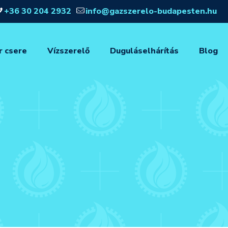
+36 30 204 2932
info@gazszerelo-budapesten.hu
r csere
Vízszerelő
Duguláselhárítás
Blog