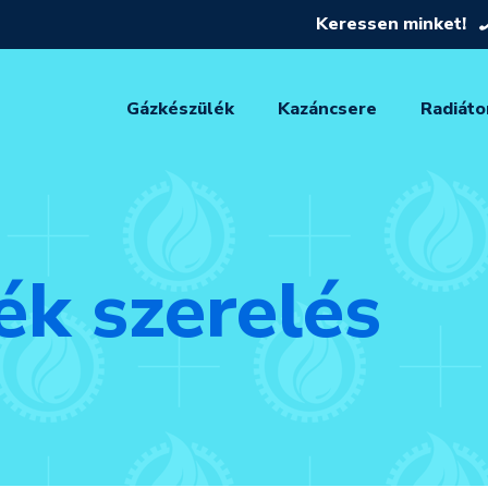
Keressen minket!
Gázkészülék
Kazáncsere
Radiáto
ék szerelés