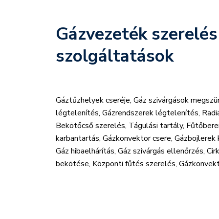
Gázvezeték szerelés
szolgáltatások
Gáztűzhelyek cseréje, Gáz szivárgások megszü
légtelenítés, Gázrendszerek légtelenítés, Radiá
Bekötőcső szerelés, Tágulási tartály, Fűtőbe
karbantartás, Gázkonvektor csere, Gázbojlerek 
Gáz hibaelhárítás, Gáz szivárgás ellenőrzés, C
bekötése, Központi fűtés szerelés, Gázkonvekto