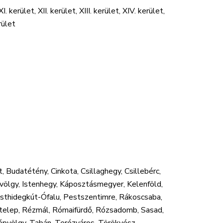
 XI. kerület, XII. kerület, XIII. kerület, XIV. kerület,
rület
Budatétény, Cinkota, Csillaghegy, Csillebérc,
völgy, Istenhegy, Káposztásmegyer, Kelenföld,
esthidegkút-Ófalu, Pestszentimre, Rákoscsaba,
telep, Rézmál, Rómaifürdő, Rózsadomb, Sasad,
épvölgy, Tabán, Terézváros, Törökvész,