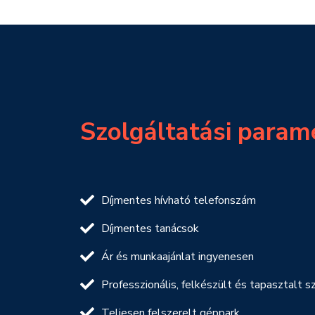
Szolgáltatási param
Díjmentes hívható telefonszám
Díjmentes tanácsok
Ár és munkaajánlat ingyenesen
Professzionális, felkészült és tapasztalt
Teljesen felszerelt géppark