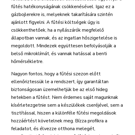
fűtés hatékonyságának csökkenésével. Igaz ez a
gázbojlerekre is, melyeknek takarítására szintén
ajánlott figyelni. A fűtési költségek úgy is
csökkenthetőek, ha a nyílászárók megfelelő
állapotban vannak, és az ingatlan hőszigetelése is
megoldott. Mindezek együttesen befolyásolják a
belső mikroklímát, és vannak hatással a benti
hőmérsékletre.
Nagyon fontos, hogy a fűtési szezon előtt
ellenőriztessük le a rendszert, így garantáltan
biztonságosan üzemelhetjük be az első hideg
hetekben a fűtést. Nem érdemes saját magunknak
kísérletezgetnie sem a készülékek cseréjével, sem a
tisztítással, hiszen a különféle fűtési megoldások
hozzáértést követelnek meg. Bízza profikra a
feladatot, és élvezze otthona melegét,