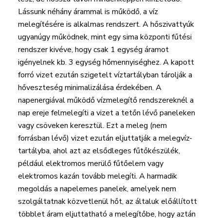
Lássunk néhány árammal is működő, a víz
melegítésére is alkalmas rendszert. A hőszivattyúk
ugyanúgy működnek, mint egy sima központi fűtési
rendszer kivéve, hogy csak 1 egység áramot
igényelnek kb. 3 egység hőmennyiséghez. A kapott
forró vizet ezután szigetelt víztartályban tárolják a
hőveszteség minimalizálása érdekében. A
napenergiával működő vízmelegítő rendszereknél a
nap ereje felmelegíti a vizet a tetőn lévő paneleken
vagy csöveken keresztül. Ezt a meleg (nem
forrásban lévő) vizet ezután eljuttatják a melegvíz-
tartályba, ahol azt az elsődleges fűtőkészülék,
például elektromos merülő fűtőelem vagy
elektromos kazán tovább melegíti. A harmadik
megoldás a napelemes panelek, amelyek nem
szolgáltatnak közvetlenül hőt, az általuk előállított
többlet áram eljuttatható a melegítőbe, hogy aztán