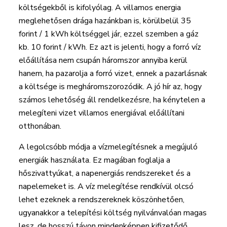
költségekből is kifolyólag. A villamos energia
meglehetősen drága hazánkban is, körülbelül 35
forint / 1 kWh költséggel jár, ezzel szemben a gáz
kb. 10 forint / kWh. Ez azt is jelenti, hogy a forró víz
előállítása nem csupán háromszor annyiba kerül
hanem, ha pazarolja a forró vizet, ennek a pazarlásnak
a költsége is megháromszorozódik. A jó hír az, hogy
számos lehetőség áll rendelkezésre, ha kénytelen a
melegíteni vizet villamos energiával előállítani
otthonában.
A legolcsóbb módja a vízmelegítésnek a megújuló
energiák használata. Ez magában foglalja a
hőszivattyúkat, a napenergiás rendszereket és a
napelemeket is. A víz melegítése rendkívül olcsó
lehet ezeknek a rendszereknek köszönhetően,
ugyanakkor a telepítési költség nyilvánvalóan magas
lesz, de hosszú távon mindenképpen kifizetődő.