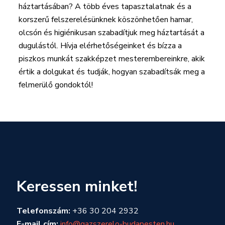
háztartásában? A több éves tapasztalatnak és a
korszerű felszerelésünknek köszönhetően hamar,
olcsón és higiénikusan szabadítjuk meg háztartását a
dugulástól. Hívja elérhetőségeinket és bízza a
piszkos munkát szakképzet mesterembereinkre, akik
értik a dolgukat és tudják, hogyan szabadítsák meg a
felmerülő gondoktól!
Keressen minket!
Telefonszám:
+36 30 204 2932
E-mail cím:
info@gazszerelo-budapesten.hu