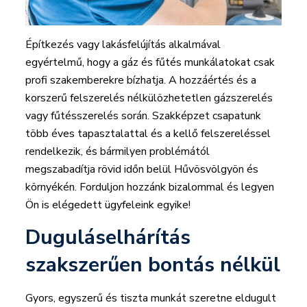
Építkezés vagy lakásfelújítás alkalmával
egyértelmű, hogy a gáz és fűtés munkálatokat csak
profi szakemberekre bízhatja. A hozzáértés és a
korszerű felszerelés nélkülözhetetlen gázszerelés
vagy fűtésszerelés során. Szakképzet csapatunk
több éves tapasztalattal és a kellő felszereléssel
rendelkezik, és bármilyen problémától
megszabadítja rövid időn belül Hűvösvölgyön és
környékén. Forduljon hozzánk bizalommal és legyen
Ön is elégedett ügyfeleink egyike!
Duguláselhárítás
szakszerűen bontás nélkül
Gyors, egyszerű és tiszta munkát szeretne eldugult