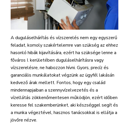
A duguláselhárítás és vízszerelés nem egy egyszerű
feladat, komoly szakértelemre van szükség az ehhez
hasonló hibák kijavítására, ezért ha szüksége lenne a
főváros I. kerületében duguláselhárításra vagy
vízszerelésre, ne habozzon hívni. Gyors, precíz és
garanciális munkálatokat végzünk az ügyfél lakásán
kedvező árak mellett. Fontos, hogy egy család
mindennapjaiban a szennyvízelvezetés és a
vízellátás zökkenőmentesen működjön, ezért időben
keresse fel szakemberünket, aki készséggel segít és
a munka végeztével, hasznos tanácsokkal is ellátja a
jövőre nézve.