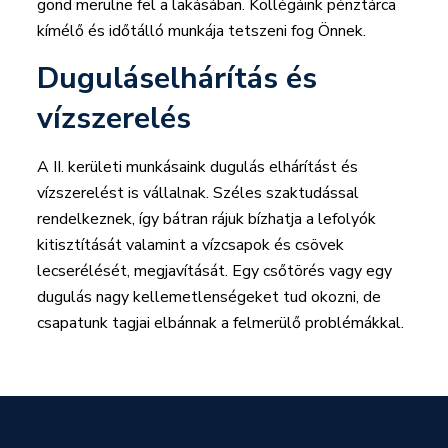
gond merülne fel a lakásában. Kollégáink pénztárca
kímélő és időtálló munkája tetszeni fog Önnek.
Duguláselhárítás és
vízszerelés
A II. kerületi munkásaink dugulás elhárítást és
vízszerelést is vállalnak. Széles szaktudással
rendelkeznek, így bátran rájuk bízhatja a lefolyók
kitisztítását valamint a vízcsapok és csövek
lecserélését, megjavítását. Egy csőtörés vagy egy
dugulás nagy kellemetlenségeket tud okozni, de
csapatunk tagjai elbánnak a felmerülő problémákkal.