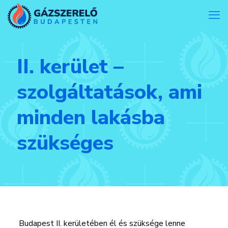
II. kerület –
szolgáltatások, ami
minden lakásba
szükséges
Budapest II. kerületében él és szüksége lenne