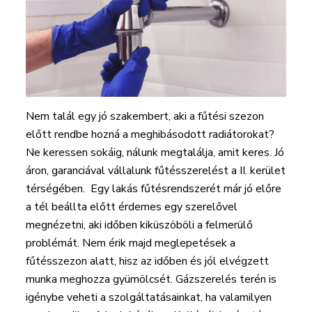
Nem talál egy jó szakembert, aki a fűtési szezon
előtt rendbe hozná a meghibásodott radiátorokat?
Ne keressen sokáig, nálunk megtalálja, amit keres. Jó
áron, garanciával vállalunk fűtésszerelést a II. kerület
térségében. Egy lakás fűtésrendszerét már jó előre
a tél beállta előtt érdemes egy szerelővel
megnézetni, aki időben kiküszöböli a felmerülő
problémát. Nem érik majd meglepetések a
fűtésszezon alatt, hisz az időben és jól elvégzett
munka meghozza gyümölcsét. Gázszerelés terén is
igénybe veheti a szolgáltatásainkat, ha valamilyen