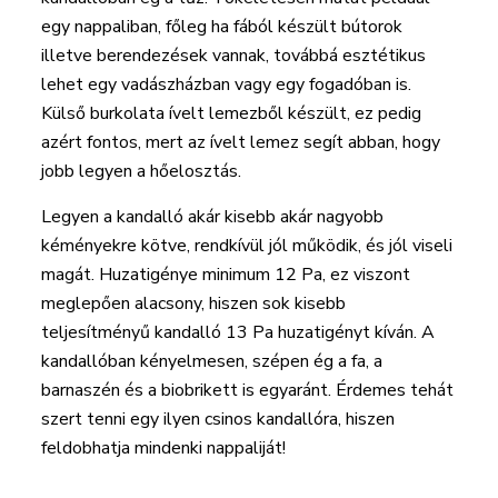
egy nappaliban, főleg ha fából készült bútorok
illetve berendezések vannak, továbbá esztétikus
lehet egy vadászházban vagy egy fogadóban is.
Külső burkolata ívelt lemezből készült, ez pedig
azért fontos, mert az ívelt lemez segít abban, hogy
jobb legyen a hőelosztás.
Legyen a kandalló akár kisebb akár nagyobb
kéményekre kötve, rendkívül jól működik, és jól viseli
magát. Huzatigénye minimum 12 Pa, ez viszont
meglepően alacsony, hiszen sok kisebb
teljesítményű kandalló 13 Pa huzatigényt kíván. A
kandallóban kényelmesen, szépen ég a fa, a
barnaszén és a biobrikett is egyaránt. Érdemes tehát
szert tenni egy ilyen csinos kandallóra, hiszen
feldobhatja mindenki nappaliját!