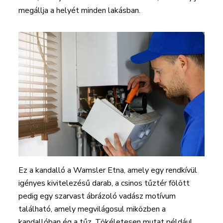
megállja a helyét minden lakásban.
Ez a kandalló a Wamsler Etna, amely egy rendkívül
igényes kivitelezésű darab, a csinos tűztér fölött
pedig egy szarvast ábrázoló vadász motívum
található, amely megvilágosul miközben a
kandallóban ég a tűz. Tökéletesen mutat például