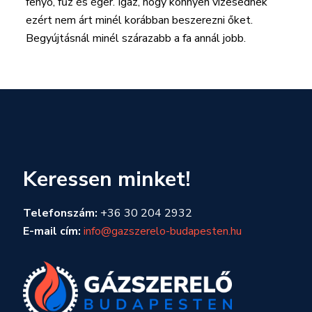
fenyő, fűz és éger. Igaz, hogy könnyen vizesednek
ezért nem árt minél korábban beszerezni őket.
Begyújtásnál minél szárazabb a fa annál jobb.
Keressen minket!
Telefonszám:
+36 30 204 2932
E-mail cím:
info@gazszerelo-budapesten.hu