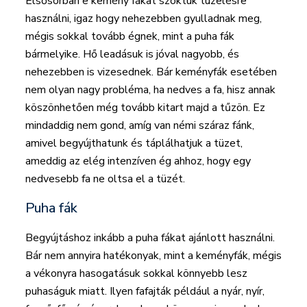
Elsősorban e kemény fákat szoktuk tüzelésre
használni, igaz hogy nehezebben gyulladnak meg,
mégis sokkal tovább égnek, mint a puha fák
bármelyike. Hő leadásuk is jóval nagyobb, és
nehezebben is vizesednek. Bár keményfák esetében
nem olyan nagy probléma, ha nedves a fa, hisz annak
köszönhetően még tovább kitart majd a tűzön. Ez
mindaddig nem gond, amíg van némi száraz fánk,
amivel begyújthatunk és táplálhatjuk a tüzet,
ameddig az elég intenzíven ég ahhoz, hogy egy
nedvesebb fa ne oltsa el a tüzét.
Puha fák
Begyújtáshoz inkább a puha fákat ajánlott használni.
Bár nem annyira hatékonyak, mint a keményfák, mégis
a vékonyra hasogatásuk sokkal könnyebb lesz
puhaságuk miatt. Ilyen fafajták például a nyár, nyír,