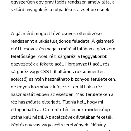
egyszerűen egy gravitációs rendszer, amely által a
szilárd anyagok és a folyadékok a zsebbe esnek.
A gázmérő mögött lévő csövek ellenőrzése
rendszerint a lakástulajdonos feladata. A gázmérő
előtti csövek és maga a mérő általában a gázüzem
felelőssége. Acél, réz, sárgaréz: a leggyakoribb
gázvezeték a fekete acél. Horganyzott acél, réz,
sárgaréz vagy CSST (hullámos rozsdamentes
acélcső) szintén használható bizonyos területeken,
de egyes közművek kifejezetten tiltják a réz
használatát ebben az esetben. Más területeken a
réz használata elterjedt. Tudnia kell, hogy mi
elfogadható az Ön területén, ennek mindenképp
utána kell nézni. Az acélcsövek általában feketék,
képlékeny vas vagy acélszerelvények. Néhány