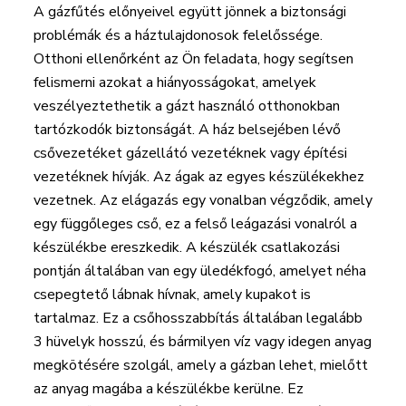
A gázfűtés előnyeivel együtt jönnek a biztonsági
problémák és a háztulajdonosok felelőssége.
Otthoni ellenőrként az Ön feladata, hogy segítsen
felismerni azokat a hiányosságokat, amelyek
veszélyeztethetik a gázt használó otthonokban
tartózkodók biztonságát. A ház belsejében lévő
csővezetéket gázellátó vezetéknek vagy építési
vezetéknek hívják. Az ágak az egyes készülékekhez
vezetnek. Az elágazás egy vonalban végződik, amely
egy függőleges cső, ez a felső leágazási vonalról a
készülékbe ereszkedik. A készülék csatlakozási
pontján általában van egy üledékfogó, amelyet néha
csepegtető lábnak hívnak, amely kupakot is
tartalmaz. Ez a csőhosszabbítás általában legalább
3 hüvelyk hosszú, és bármilyen víz vagy idegen anyag
megkötésére szolgál, amely a gázban lehet, mielőtt
az anyag magába a készülékbe kerülne. Ez