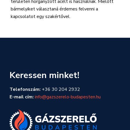
területen horganyzott acélt is használnak. Mielőtt
bármelyiket választaná érdemes felvenni a
kapcsolatot egy szakértővel.
Keressen minket!
Telefonszám:
+36 30 204 2932
E-mail cím:
info@gazszerelo-budapesten.hu