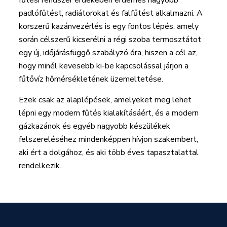
padlófűtést, radiátorokat és falfűtést alkalmazni. A
korszerű kazánvezérlés is egy fontos lépés, amely
során célszerű kicserélni a régi szoba termosztátot
egy új, időjárásfüggő szabályzó óra, hiszen a cél az,
hogy minél kevesebb ki-be kapcsolással járjon a
fűtővíz hőmérsékletének üzemeltetése.
Ezek csak az alaplépések, amelyeket meg lehet
lépni egy modern fűtés kialakításáért, és a modern
gázkazánok és egyéb nagyobb készülékek
felszereléséhez mindenképpen hívjon szakembert,
aki ért a dolgához, és aki több éves tapasztalattal
rendelkezik.