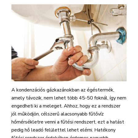
A kondenzációs gázkazánokban az égéstermék,
amely távozik, nem lehet több 45-50 foknál, így nem
engedheti ki a meleget. Ahhoz, hogy ez a rendszer
jól működjön, célszerű alacsonyabb fűtővíz
hőmérsékletre venni a fűtési rendszert, ezt a hatást
pedig hő leadó felülettel lehet elérni. Hatékony
fűtési rendszer érdekében érdemes nagyobb