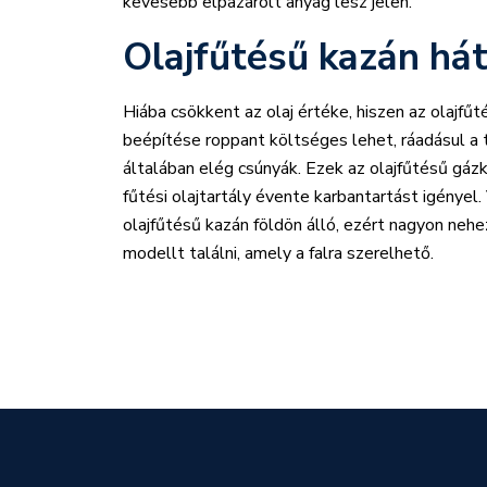
kevesebb elpazarolt anyag lesz jelen.
Olajfűtésű kazán hát
Hiába csökkent az olaj értéke, hiszen az olajfűt
beépítése roppant költséges lehet, ráadásul a 
általában elég csúnyák. Ezek az olajfűtésű gáz
fűtési olajtartály évente karbantartást igényel
olajfűtésű kazán földön álló, ezért nagyon neh
modellt találni, amely a falra szerelhető.