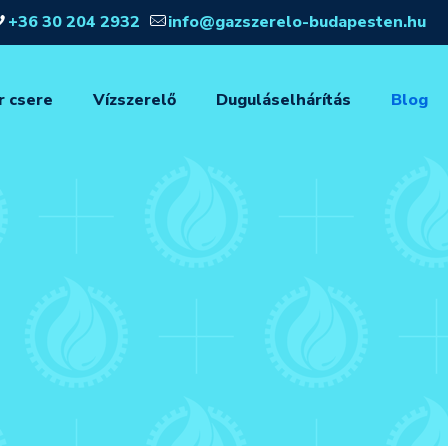
+36 30 204 2932
info@gazszerelo-budapesten.hu
r csere
Vízszerelő
Duguláselhárítás
Blog