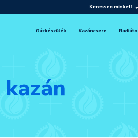
Keressen minket!
Gázkészülék
Kazáncsere
Radiáto
ű kazán