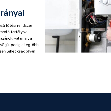
rányai
ésű fűtési rendszer
tároló tartályok
kazánok, valamint a
. Végül pedig a legtöbb
ezen lehet csak olyan