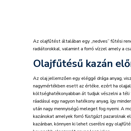
Az olajfűtést általában egy „nedves” fűtési rend
radiátorokkal, valamint a forró vízzel amely a c
Olajfűtésű kazán elő
Az olaj jellemzően egy eléggé drága anyag, vis
nagymértékben esett az értéke, ezért ha olajjal
költséghatékonyabban át tudjuk vészelni a téli 
ráadásul egy nagyon hatékony anyag, így minde
után nagy mennyiségű meleget fog nyerni. A m
kazánokat amelyek forró füstgázt pazarolnak e
kazánban, könnyen ki lehet cserélni egy olajfűté