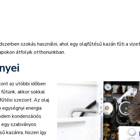
szerben szokás használni, ahol egy olajfűtésű kazán fűti a vizet
sapokon átfolyik otthonunkban.
nyei
zont az utóbbi időben
 fűtünk, akkor sokkal
fűtési szezont. Az olaj
n egységnyi energia
odern kondenzációs
l egy szabványos
sű kazánra, hiszen így