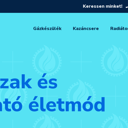
Keressen minket!
Gázkészülék
Kazáncsere
Radiáto
zak és
ató életmód