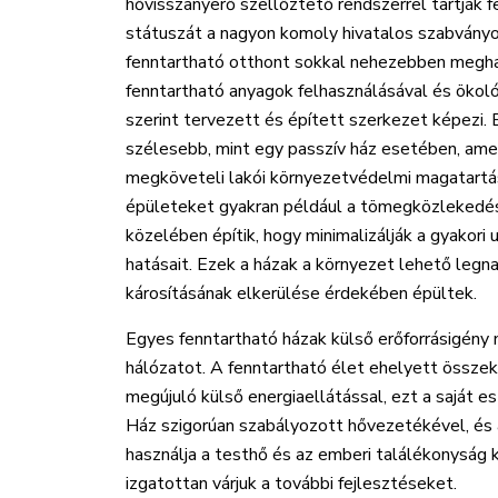
hővisszanyerő szellőztető rendszerrel tartják f
státuszát a nagyon komoly hivatalos szabványok
fenntartható otthont sokkal nehezebben megha
fenntartható anyagok felhasználásával és ökol
szerint tervezett és épített szerkezet képezi.
szélesebb, mint egy passzív ház esetében, amel
megköveteli lakói környezetvédelmi magatartá
épületeket gyakran például a tömegközlekedé
közelében építik, hogy minimalizálják a gyakori
hatásait. Ezek a házak a környezet lehető leg
károsításának elkerülése érdekében épültek.
Egyes fenntartható házak külső erőforrásigény 
hálózatot. A fenntartható élet ehelyett össze
megújuló külső energiaellátással, ezt a saját e
Ház szigorúan szabályozott hővezetékével, és á
használja a testhő és az emberi találékonyság 
izgatottan várjuk a további fejlesztéseket.