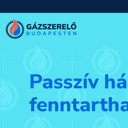
Passzív há
fenntarth