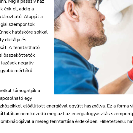
enn. Míg a passzív ház
 érik el, addig a
tározható. Alapját a
ógiai szempontok
 Ennek hatásköre sokkal
y diktálja és
sát. A fenntartható
si összeköttetők
 utazások negatív
nagyobb mértékű
nélkül támogatják a
kapcsolható egy
szközeikkel előállított energiával együtt használva. Ez a forma v
ltalában nem közelíti meg azt az energiafogyasztás szempontjá
kombinációjával a meleg fenntartása érdekében. Hihetetlenül ha