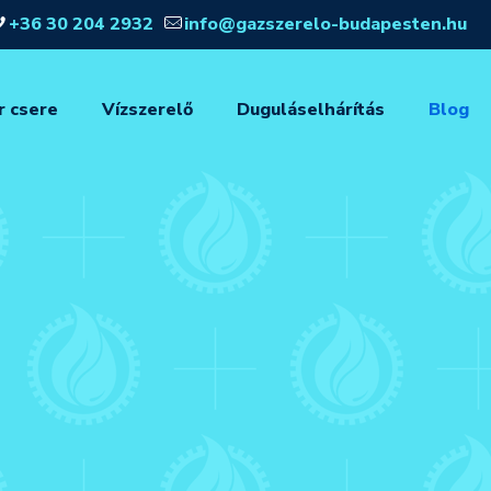
+36 30 204 2932
info@gazszerelo-budapesten.hu
r csere
Vízszerelő
Duguláselhárítás
Blog