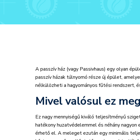
A passzív ház (vagy Passivhaus) egy olyan épül
passzív házak túlnyomó része új épület, amely
nélkülözheti a hagyományos fűtési rendszert, és
Mivel valósul ez me
Ez nagy mennyiségű kiváló teljesítményű sziget
hatékony huzatvédelemmel és néhány nagyon eg
érhető el. A meleget ezután egy minimális tel