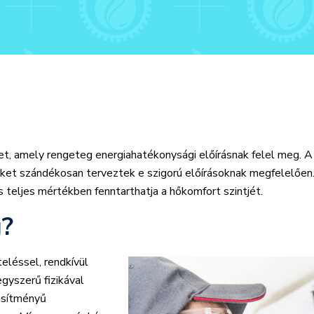
et, amely rengeteg energiahatékonysági előírásnak felel meg. A
eket szándékosan terveztek e szigorú előírásoknak megfelelően.
 teljes mértékben fenntarthatja a hőkomfort szintjét.
g?
eléssel, rendkívül
yszerű fizikával
jesítményű