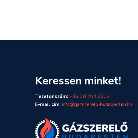
Keressen minket!
Telefonszám:
+36 30 204 2932
E-mail cím:
info@gazszerelo-budapesten.hu