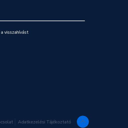
a visszahívást
csolat
Adatkezelési Tájékoztató