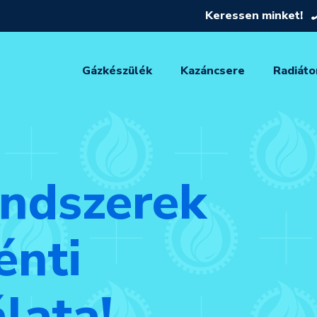
Keressen minket!
Gázkészülék
Kazáncsere
Radiáto
endszerek
énti
álata!