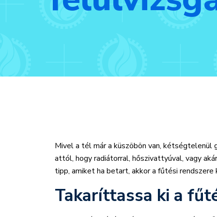
Mivel a tél már a küszöbön van, kétségtelenül g
attól, hogy radiátorral, hőszivattyúval, vagy ak
tipp, amiket ha betart, akkor a fűtési rendszere
Takaríttassa ki a fűt