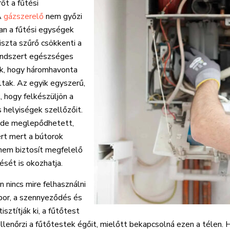
őt a fűtési
A
gázszerelő
nem győzi
an a fűtési egységek
szta szűrő csökkenti a
rendszert egészséges
ják, hogy háromhavonta
ltak. Az egyik egyszerű,
, hogy felkészüljön a
s helyiségek szellőzőit.
, de meglepődhetett,
ért mert a bútorok
 nem biztosít megfelelő
ését is okozhatja.
 nincs mire felhasználni
por, a szennyeződés és
sztítják ki, a fűtőtest
llenőrzi a fűtőtestek égőit, mielőtt bekapcsolná ezen a télen. 