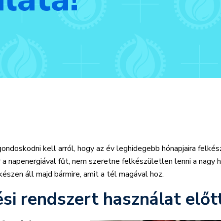
ondoskodni kell arról, hogy az év leghidegebb hónapjaira felkés
ár a napenergiával fűt, nem szeretne felkészületlen lenni a nagy
 készen áll majd bármire, amit a tél magával hoz.
ési rendszert használat előt