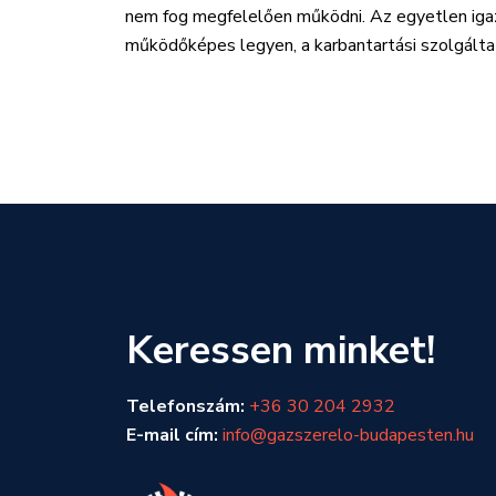
nem fog megfelelően működni. Az egyetlen igaz
működőképes legyen, a karbantartási szolgált
Keressen minket!
Telefonszám:
+36 30 204 2932
E-mail cím:
info@gazszerelo-budapesten.hu