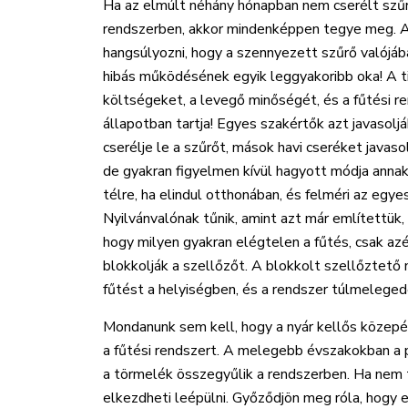
Ha az elmúlt néhány hónapban nem cserélt szűr
rendszerben, akkor mindenképpen tegye meg. 
hangsúlyozni, hogy a szennyezett szűrő valójáb
hibás működésének egyik leggyakoribb oka! A ti
költségeket, a levegő minőségét, és a fűtési 
állapotban tartja! Egyes szakértők azt javasol
cserélje le a szűrőt, mások havi cseréket javaso
de gyakran figyelmen kívül hagyott módja annak
télre, ha elindul otthonában, és felméri az egye
Nyilvánvalónak tűnik, amint azt már említettük
hogy milyen gyakran elégtelen a fűtés, csak az
blokkolják a szellőzőt. A blokkolt szellőztető
fűtést a helyiségben, és a rendszer túlmeleged
Mondanunk sem kell, hogy a nyár kellős közepén
a fűtési rendszert. A melegebb évszakokban a 
a törmelék összegyűlik a rendszerben. Ha nem ti
elkezdheti leépülni. Győződjön meg róla, hogy e