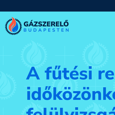
A fűtési r
időközönk
felülvizsg