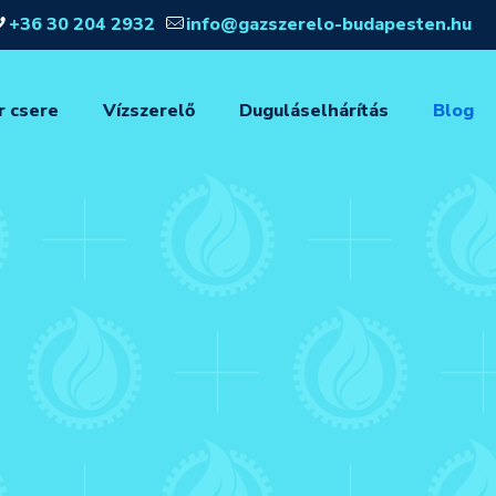
+36 30 204 2932
info@gazszerelo-budapesten.hu
r csere
Vízszerelő
Duguláselhárítás
Blog