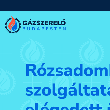
Rózsadomb
szolgáltat
elégedett 