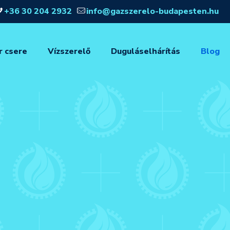
+36 30 204 2932
info@gazszerelo-budapesten.hu
r csere
Vízszerelő
Duguláselhárítás
Blog