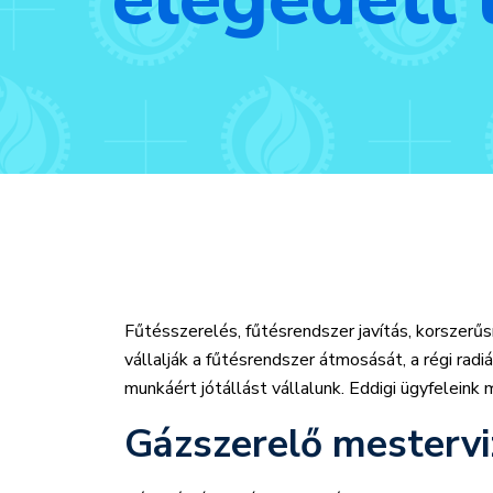
Fűtésszerelés, fűtésrendszer javítás, korszerű
vállalják a fűtésrendszer átmosását, a régi ra
munkáért jótállást vállalunk. Eddigi ügyfeleink 
Gázszerelő mestervi