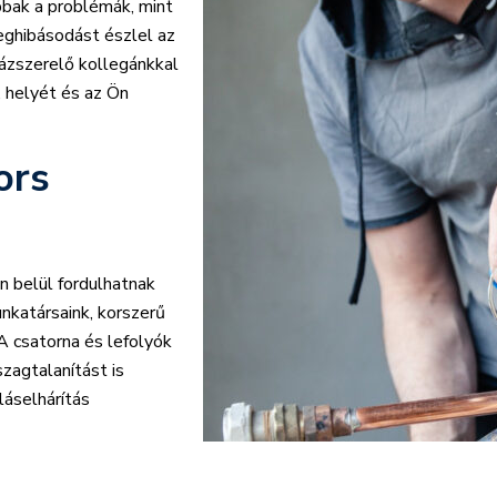
bbak a problémák, mint
meghibásodást észlel az
ázszerelő kollegánkkal
, helyét és az Ön
ors
 belül fordulhatnak
unkatársaink, korszerű
 csatorna és lefolyók
szagtalanítást is
láselhárítás