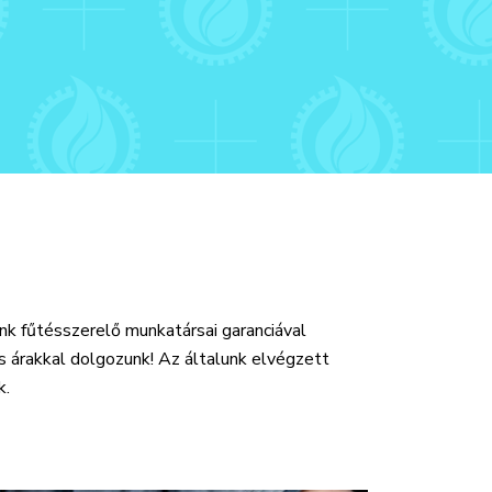
ünk fűtésszerelő munkatársai garanciával
s árakkal dolgozunk! Az általunk elvégzett
k.