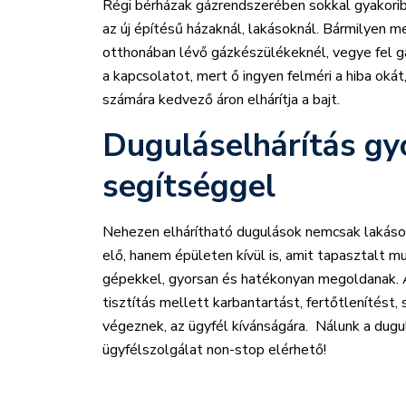
Régi bérházak gázrendszerében sokkal gyakori
az új építésű házaknál, lakásoknál. Bármilyen 
otthonában lévő gázkészülékeknél, vegye fel g
a kapcsolatot, mert ő ingyen felméri a hiba okát
számára kedvező áron elhárítja a bajt.
Duguláselhárítás gy
segítséggel
Nehezen elhárítható dugulások nemcsak lakáson
elő, hanem épületen kívül is, amit tapasztalt m
gépekkel, gyorsan és hatékonyan megoldanak. A
tisztítás mellett karbantartást, fertőtlenítést, 
végeznek, az ügyfél kívánságára. Nálunk a dugu
ügyfélszolgálat non-stop elérhető!