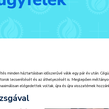
sítés minden háztartásban időszerűvé válik egy pár év után. Cég
diátorok lecserélését és az áthelyezését is. Meglepően méltányo
maximálisan elégedettek voltak, újra és újra visszatérnek hozzán
zsgával