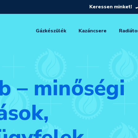
Keressen minket!
Gázkészülék
Kazáncsere
Radiáto
 – minőségi
ások,
ügyfelek