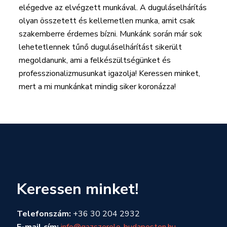
elégedve az elvégzett munkával. A duguláselhárítás
olyan összetett és kellemetlen munka, amit csak
szakemberre érdemes bízni. Munkánk során már sok
lehetetlennek tűnő duguláselhárítást sikerült
megoldanunk, ami a felkészültségünket és
professzionalizmusunkat igazolja! Keressen minket,
mert a mi munkánkat mindig siker koronázza!
Keressen minket!
Telefonszám:
+36 30 204 2932
E-mail cím:
info@gazszerelo-budapesten.hu