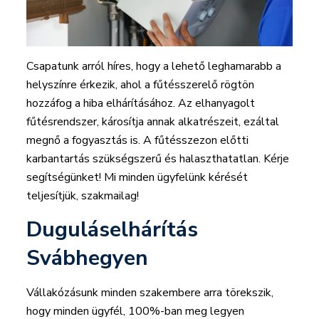
Csapatunk arról híres, hogy a lehető leghamarabb a
helyszínre érkezik, ahol a fűtésszerelő rögtön
hozzáfog a hiba elhárításához. Az elhanyagolt
fűtésrendszer, károsítja annak alkatrészeit, ezáltal
megnő a fogyasztás is. A fűtésszezon előtti
karbantartás szükségszerű és halaszthatatlan. Kérje
segítségünket! Mi minden ügyfelünk kérését
teljesítjük, szakmailag!
Duguláselhárítás
Svábhegyen
Vállakózásunk minden szakembere arra törekszik,
hogy minden ügyfél, 100%-ban meg legyen