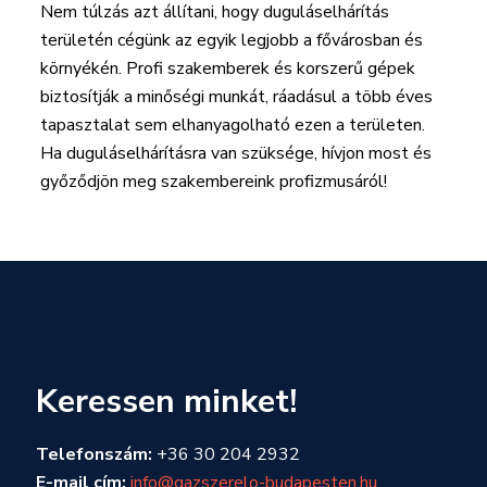
Nem túlzás azt állítani, hogy duguláselhárítás
területén cégünk az egyik legjobb a fővárosban és
környékén. Profi szakemberek és korszerű gépek
biztosítják a minőségi munkát, ráadásul a több éves
tapasztalat sem elhanyagolható ezen a területen.
Ha duguláselhárításra van szüksége, hívjon most és
győződjön meg szakembereink profizmusáról!
Keressen minket!
Telefonszám:
+36 30 204 2932
E-mail cím:
info@gazszerelo-budapesten.hu