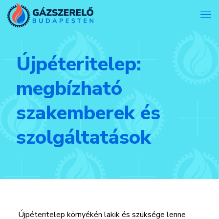
Újpéteritelep:
megbízható
szakemberek és
szolgáltatások
Újpéteritelep környékén lakik és szüksége lenne