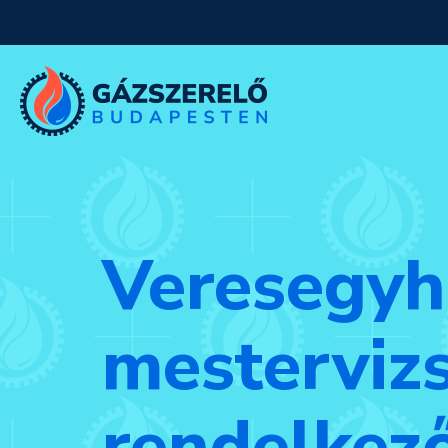
Veresegyh
mesterviz
rendelkező