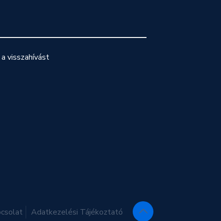
a visszahívást
csolat
Adatkezelési Tájékoztató