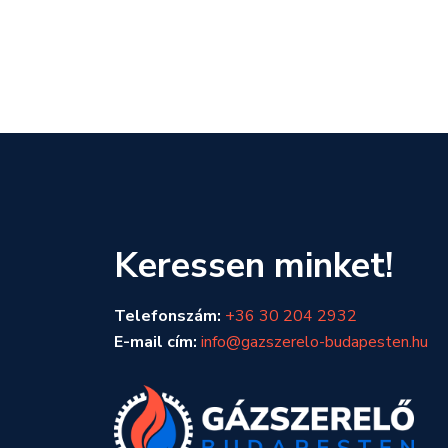
Keressen minket!
Telefonszám:
+36 30 204 2932
E-mail cím:
info@gazszerelo-budapesten.hu