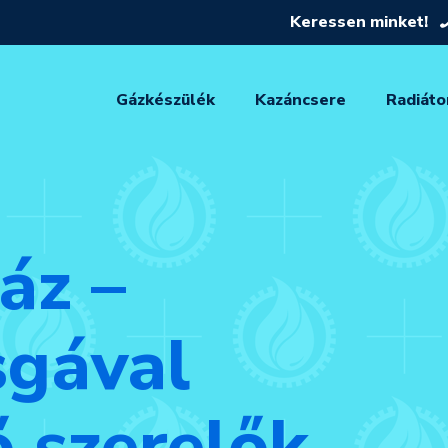
Keressen minket!
Gázkészülék
Kazáncsere
Radiáto
áz –
sgával
 szerelők