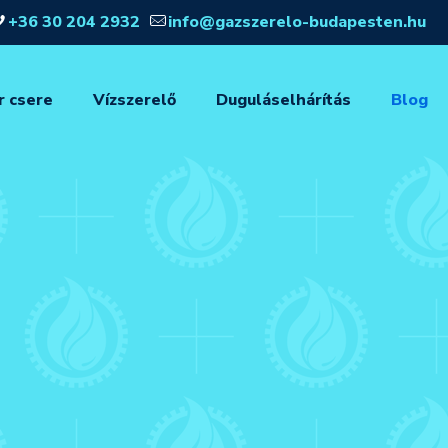
+36 30 204 2932
info@gazszerelo-budapesten.hu
r csere
Vízszerelő
Duguláselhárítás
Blog