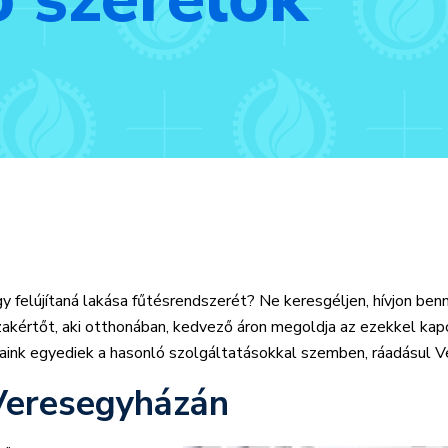
gy felújítaná lakása fűtésrendszerét? Ne keresgéljen, hívjon ben
zakértőt, aki otthonában, kedvező áron megoldja az ezekkel kap
áraink egyediek a hasonló szolgáltatásokkal szemben, ráadásul 
 Veresegyházán