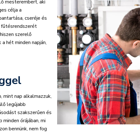
lő mesterembert, aki
es célja a
bantartása, cseréje és
a fűtésrendszerét
hiszen szerelő
 a hét minden napján,
ggel
p, mint nap alkalmazzuk,
ülő legújabb
básodást szakszerűen és
p minden órájában, mi
ízzon bennünk, nem fog