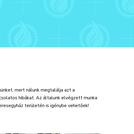
nünket, mert nálunk megtalálja azt a
csolatos hibákat. Az általunk elvégzett munka
Veresegyház területén is igénybe vehetőek!