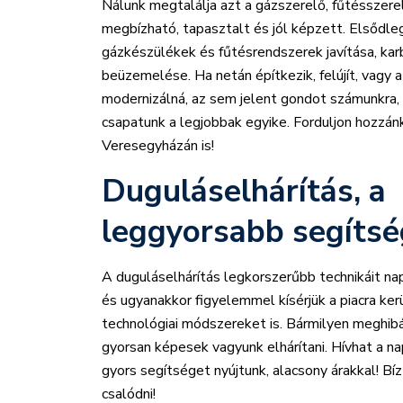
Nálunk megtalálja azt a gázszerelő, fűtésszere
megbízható, tapasztalt és jól képzett. Elsődleg
gázkészülékek és fűtésrendszerek javítása, kar
beüzemelése. Ha netán építkezik, felújít, vagy 
modernizálná, az sem jelent gondot számunkra, 
csapatunk a legjobbak egyike. Forduljon hozzánk
Veresegyházán is!
Duguláselhárítás, a
leggyorsabb segítsé
A duguláselhárítás legkorszerűbb technikáit na
és ugyanakkor figyelemmel kísérjük a piacra ker
technológiai módszereket is. Bármilyen meghi
gyorsan képesek vagyunk elhárítani. Hívhat a na
gyors segítséget nyújtunk, alacsony árakkal! B
csalódni!