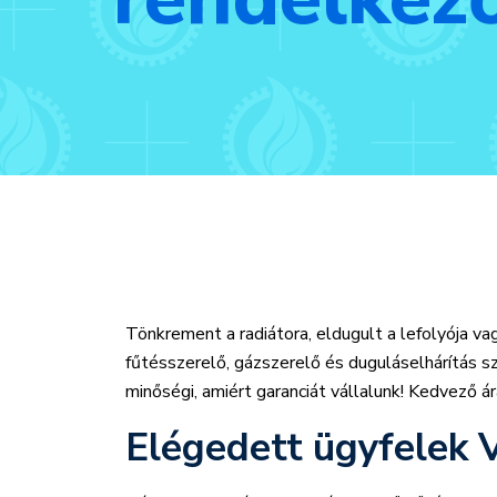
Tönkrement a radiátora, eldugult a lefolyója va
fűtésszerelő, gázszerelő és duguláselhárítás s
minőségi, amiért garanciát vállalunk! Kedvező 
Elégedett ügyfelek