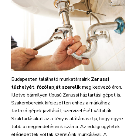
Budapesten található munkatársaink
Zanussi
tűzhelyét, főzőlapját szerelik
meg kedvező áron.
Illetve bármilyen típusú Zanussi háztartási gépet is.
Szakembereink kifejezetten ehhez a márkához
tartozó gépek javítását, szervizelését vállalják.
Szaktudásukat az a tény is alátámasztja, hogy egyre
több a megrendeléseink száma. Az eddigi ügyfelek
elégedettek voltak szerelőink munkájával. A